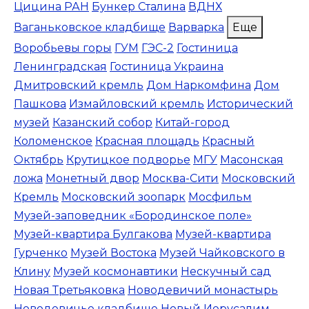
Цицина РАН
Бункер Сталина
ВДНХ
Ваганьковское кладбище
Варварка
Еще
Воробьевы горы
ГУМ
ГЭС-2
Гостиница
Ленинградская
Гостиница Украина
Дмитровский кремль
Дом Наркомфина
Дом
Пашкова
Измайловский кремль
Исторический
музей
Казанский собор
Китай-город
Коломенское
Красная площадь
Красный
Октябрь
Крутицкое подворье
МГУ
Масонская
ложа
Монетный двор
Москва-Сити
Московский
Кремль
Московский зоопарк
Мосфильм
Музей-заповедник «Бородинское поле»
Музей-квартира Булгакова
Музей-квартира
Гурченко
Музей Востока
Музей Чайковского в
Клину
Музей космонавтики
Нескучный сад
Новая Третьяковка
Новодевичий монастырь
Новодевичье кладбище
Новый Иерусалим