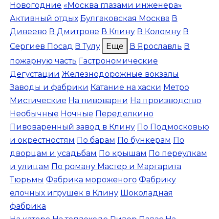
Новогодние
«Москва глазами инженера»
Активный отдых
Булгаковская Москва
В
Дивеево
В Дмитрове
В Клину
В Коломну
В
Сергиев Посад
В Тулу
Еще
В Ярославль
В
пожарную часть
Гастрономические
Дегустации
Железнодорожные вокзалы
Заводы и фабрики
Катание на хаски
Метро
Мистические
На пивоварни
На производство
Необычные
Ночные
Переделкино
Пивоваренный завод в Клину
По Подмосковью
и окрестностям
По барам
По бункерам
По
дворцам и усадьбам
По крышам
По переулкам
и улицам
По роману Мастер и Маргарита
Тюрьмы
Фабрика мороженого
Фабрику
елочных игрушек в Клину
Шоколадная
фабрика