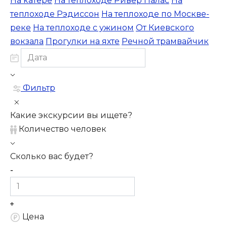
На катере
На теплоходе Ривер Палас
На
теплоходе Рэдиссон
На теплоходе по Москве-
реке
На теплоходе с ужином
От Киевского
вокзала
Прогулки на яхте
Речной трамвайчик
Фильтр
Какие экскурсии вы ищете?
Количество человек
Сколько вас будет?
Цена