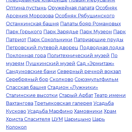
Оптина пустынь
Оружейная палата
Особняк
Арсения Морозова
Особняк Рябушинского
Останкинская башня
Палаты бояр Романовых
Парк Горького
Парк Зарядье
Парк Музеон
Парк
Патриот
Парк Сокольники
Патриаршие пруды
Петровский путевой дворец
Подводная лодка
Поклонная гора
Политехнический музей
По
музеям
Пушкинский музей
Сад «Эрмитаж»
Сандуновские бани
Северный речной вокзал
Серебряный бор
Сколково
Союзмультфильм
Спасская башня
Стадион «Лужники»
Сталинские высотки
Старый Арбат
Театр имени
Вахтангова
Третьяковская галерея
Усадьба
Кусково
Усадьба Марфино
Хамовники
Храм
Христа Спасителя
ЦУМ
Царицыно
Царь
Колокол