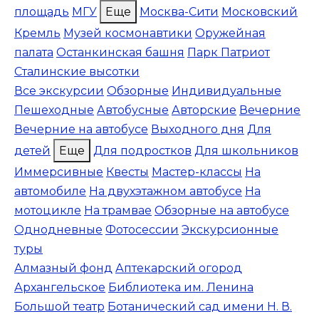
площадь
МГУ
Еще
Москва-Сити
Московский
Кремль
Музей космонавтики
Оружейная
палата
Останкинская башня
Парк Патриот
Сталинские высотки
Все экскурсии
Обзорные
Индивидуальные
Пешеходные
Автобусные
Авторские
Вечерние
Вечерние на автобусе
Выходного дня
Для
детей
Еще
Для подростков
Для школьников
Иммерсивные
Квесты
Мастер-классы
На
автомобиле
На двухэтажном автобусе
На
мотоцикле
На трамвае
Обзорные на автобусе
Однодневные
Фотосессии
Экскурсионные
туры
Алмазный фонд
Аптекарский огород
Архангельское
Библиотека им. Ленина
Большой театр
Ботанический сад имени Н. В.