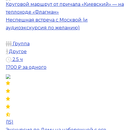
Круговой маршрут от причала «Киевский» — на
теплоходе «Флагман»
Неспешная встреча с Москвой (и
аудиоэкскурсия по желанию)
Группа
Другое
2.5 ч
1700 ₽
за одного
(15)
Экскурсия по Дому на набережной с его