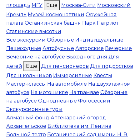
площадь
МГУ
Еще
Москва-Сити
Московский
Кремль
Музей космонавтики
Оружейная
палата
Останкинская башня
Парк Патриот
Сталинские высотки
Все экскурсии
Обзорные
Индивидуальные
Пешеходные
Автобусные
Авторские
Вечерние
Вечерние на автобусе
Выходного дня
Для
детей
Еще
Для пенсионеров
Для подростков
Для школьников
Иммерсивные
Квесты
Мастер-классы
На автомобиле
На двухэтажном
автобусе
На мотоцикле
На трамвае
Обзорные
на автобусе
Однодневные
Фотосессии
Экскурсионные туры
Алмазный фонд
Аптекарский огород
Архангельское
Библиотека им. Ленина
Большой театр
Ботанический сад имени Н. В.