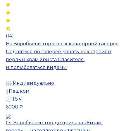
(14)
На Воробьёвы горы по эскалаторной галерее
Подняться по галерее, узнать, как строили
первый храм Христа Спасителя,
и полюбоваться видами
Индивидуально
Пешком
1.5 ч
6000 ₽
От Воробьёвых гор до причала «Китай-
город» — на теплоходе «Флагман»