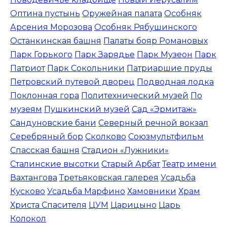
Оптина пустынь
Оружейная палата
Особняк
Арсения Морозова
Особняк Рябушинского
Останкинская башня
Палаты бояр Романовых
Парк Горького
Парк Зарядье
Парк Музеон
Парк
Патриот
Парк Сокольники
Патриаршие пруды
Петровский путевой дворец
Подводная лодка
Поклонная гора
Политехнический музей
По
музеям
Пушкинский музей
Сад «Эрмитаж»
Сандуновские бани
Северный речной вокзал
Серебряный бор
Сколково
Союзмультфильм
Спасская башня
Стадион «Лужники»
Сталинские высотки
Старый Арбат
Театр имени
Вахтангова
Третьяковская галерея
Усадьба
Кусково
Усадьба Марфино
Хамовники
Храм
Христа Спасителя
ЦУМ
Царицыно
Царь
Колокол