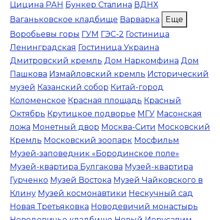
Цицина РАН
Бункер Сталина
ВДНХ
Ваганьковское кладбище
Варварка
Еще
Воробьевы горы
ГУМ
ГЭС-2
Гостиница
Ленинградская
Гостиница Украина
Дмитровский кремль
Дом Наркомфина
Дом
Пашкова
Измайловский кремль
Исторический
музей
Казанский собор
Китай-город
Коломенское
Красная площадь
Красный
Октябрь
Крутицкое подворье
МГУ
Масонская
ложа
Монетный двор
Москва-Сити
Московский
Кремль
Московский зоопарк
Мосфильм
Музей-заповедник «Бородинское поле»
Музей-квартира Булгакова
Музей-квартира
Гурченко
Музей Востока
Музей Чайковского в
Клину
Музей космонавтики
Нескучный сад
Новая Третьяковка
Новодевичий монастырь
Новодевичье кладбище
Новый Иерусалим