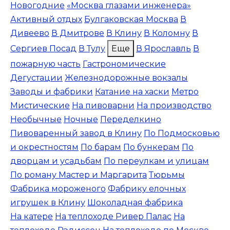
Новогодние
«Москва глазами инженера»
Активный отдых
Булгаковская Москва
В
Дивеево
В Дмитрове
В Клину
В Коломну
В
Сергиев Посад
В Тулу
Еще
В Ярославль
В
пожарную часть
Гастрономические
Дегустации
Железнодорожные вокзалы
Заводы и фабрики
Катание на хаски
Метро
Мистические
На пивоварни
На производство
Необычные
Ночные
Переделкино
Пивоваренный завод в Клину
По Подмосковью
и окрестностям
По барам
По бункерам
По
дворцам и усадьбам
По переулкам и улицам
По роману Мастер и Маргарита
Тюрьмы
Фабрика мороженого
Фабрику елочных
игрушек в Клину
Шоколадная фабрика
На катере
На теплоходе Ривер Палас
На