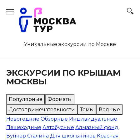
Перейти
к
содержанию
Уникальные экскурсии по Москве
ЭКСКУРСИИ ПО КРЫШАМ
МОСКВЫ
Популярные
Форматы
Достопримечательности
Темы
Водные
Новогодние
Обзорные
Индивидуальные
Пешеходные
Автобусные
Алмазный фонд
Бункер Сталина
Для школьников
Красная