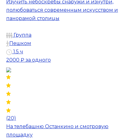
Изучить небоскрёбы снаружи и изнутри,
полюбоваться современным искусством и
панорамой столицы
Группа
Пешком
1.5 ч
2000 ₽
за одного
(20)
На телебашню Останкино и смотровую
площадку