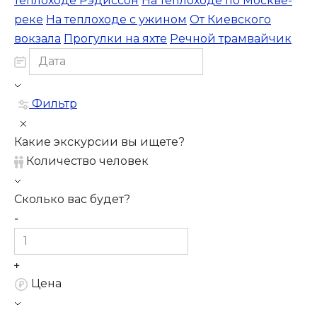
теплоходе Рэдиссон
На теплоходе по Москве-
реке
На теплоходе с ужином
От Киевского
вокзала
Прогулки на яхте
Речной трамвайчик
Фильтр
Какие экскурсии вы ищете?
Количество человек
Сколько вас будет?
Цена