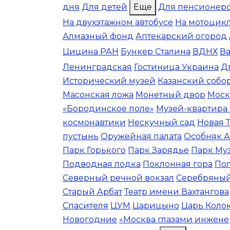
дня
Для детей
Еще
Для пенсионер
На двухэтажном автобусе
На мотоцик
Алмазный фонд
Аптекарский огород
Цицина РАН
Бункер Сталина
ВДНХ
Ва
Ленинградская
Гостиница Украина
Д
Исторический музей
Казанский собо
Масонская ложа
Монетный двор
Моск
«Бородинское поле»
Музей-квартира 
космонавтики
Нескучный сад
Новая 
пустынь
Оружейная палата
Особняк А
Парк Горького
Парк Зарядье
Парк Му
Подводная лодка
Поклонная гора
По
Северный речной вокзал
Серебряный
Старый Арбат
Театр имени Вахтангова
Спасителя
ЦУМ
Царицыно
Царь Коло
Новогодние
«Москва глазами инжене