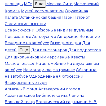
площадь
МГУ
Еще
Москва-Сити
Московский
Кремль
Музей космонавтики
Оружейная
палата
Останкинская башня
Парк Патриот
Сталинские высотки
Все экскурсии
Обзорные
Индивидуальные
Пешеходные
Автобусные
Авторские
Вечерние
Вечерние на автобусе
Выходного дня
Для
детей
Еще
Для пенсионеров
Для подростков
Для школьников
Иммерсивные
Квесты
Мастер-классы
На автомобиле
На двухэтажном
автобусе
На мотоцикле
На трамвае
Обзорные
на автобусе
Однодневные
Фотосессии
Экскурсионные туры
Алмазный фонд
Аптекарский огород
Архангельское
Библиотека им. Ленина
Большой театр
Ботанический сад имени Н. В.