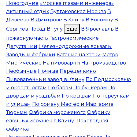
Новогодние
«Москва глазами инженера»
Активный отдых
Булгаковская Москва
В
Дивеево
В Дмитрове
В Клину
В Коломну
В
Сергиев Посад
В Тулу
Еще
В Ярославль
В
пожарную часть
Гастрономические
Дегустации
Железнодорожные вокзалы
Заводы и фабрики
Катание на хаски
Метро
Мистические
На пивоварни
На производство
Необычные
Ночные
Переделкино
Пивоваренный завод в Клину
По Подмосковью
и окрестностям
По барам
По бункерам
По
дворцам и усадьбам
По крышам
По переулкам
и улицам
По роману Мастер и Маргарита
Тюрьмы
Фабрика мороженого
Фабрику
елочных игрушек в Клину
Шоколадная
фабрика