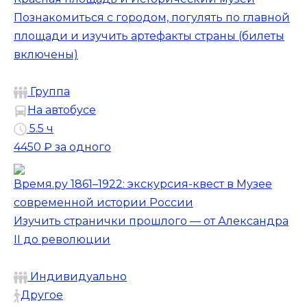
Познакомиться с городом, погулять по главной
площади и изучить артефакты страны (билеты
включены)
Группа
На автобусе
5.5 ч
4450 ₽
за одного
Время.ру 1861–1922: экскурсия-квест в Музее
современной истории России
Изучить странички прошлого — от Александра
II до революции
Индивидуально
Другое