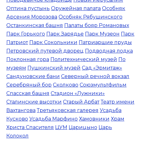
Оптина пустынь
Оружейная палата
Особняк
Арсения Морозова
Особняк Рябушинского
Останкинская башня
Палаты бояр Романовых
Парк Горького
Парк Зарядье
Парк Музеон
Парк
Патриот
Парк Сокольники
Патриаршие пруды
Петровский путевой дворец
Подводная лодка
Поклонная гора
Политехнический музей
По
музеям
Пушкинский музей
Сад «Эрмитаж»
Сандуновские бани
Северный речной вокзал
Серебряный бор
Сколково
Союзмультфильм
Спасская башня
Стадион «Лужники»
Сталинские высотки
Старый Арбат
Театр имени
Вахтангова
Третьяковская галерея
Усадьба
Кусково
Усадьба Марфино
Хамовники
Храм
Христа Спасителя
ЦУМ
Царицыно
Царь
Колокол