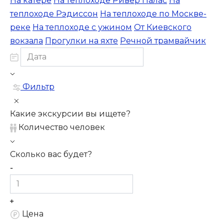
На катере
На теплоходе Ривер Палас
На
теплоходе Рэдиссон
На теплоходе по Москве-
реке
На теплоходе с ужином
От Киевского
вокзала
Прогулки на яхте
Речной трамвайчик
Фильтр
Какие экскурсии вы ищете?
Количество человек
Сколько вас будет?
Цена