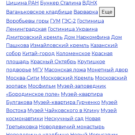
Цицина РАН
Бункер Сталина
ВДНХ
Ваганьковское кладбище
Варварка
Еще
Воробьевы горы
ГУМ
ГЭС-2
Гостиница
Ленинградская
Гостиница Украина
Дмитровский кремль
Дом Наркомфина
Дом
Пашкова
Измайловский кремль
Казанский
собор
Китай-город
Коломенское
Красная
площадь
Красный Октябрь
Крутицкое
подворье
МГУ
Масонская ложа
Монетный двор
Москва-Сити
Московский Кремль
Московский
зоопарк
Мосфильм
Музей-заповедник
«Бородинское поле»
Музей-квартира
Булгакова
Музей-квартира Гурченко
Музей
Востока
Музей Чайковского в Клину
Музей
космонавтики
Нескучный сад
Новая
Третьяковка
Новодевичий монастырь
Новодевичье кладбище
Новый Иерусалим