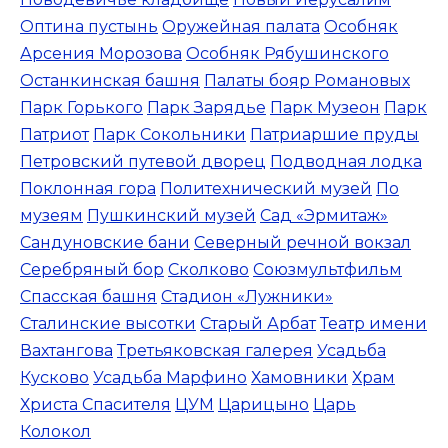
Оптина пустынь
Оружейная палата
Особняк
Арсения Морозова
Особняк Рябушинского
Останкинская башня
Палаты бояр Романовых
Парк Горького
Парк Зарядье
Парк Музеон
Парк
Патриот
Парк Сокольники
Патриаршие пруды
Петровский путевой дворец
Подводная лодка
Поклонная гора
Политехнический музей
По
музеям
Пушкинский музей
Сад «Эрмитаж»
Сандуновские бани
Северный речной вокзал
Серебряный бор
Сколково
Союзмультфильм
Спасская башня
Стадион «Лужники»
Сталинские высотки
Старый Арбат
Театр имени
Вахтангова
Третьяковская галерея
Усадьба
Кусково
Усадьба Марфино
Хамовники
Храм
Христа Спасителя
ЦУМ
Царицыно
Царь
Колокол