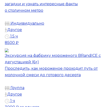
загадки и узнать интересные факты
о столичном метро
Индивидуально
Другое
1.5 ч
8500 ₽
Экскурсия на фабрику мороженого BRandICE с
дегустацией (6+)
Проследить, как мороженое проходит путь от
молочной смеси до готового десерта
Группа
Другое
1 ч