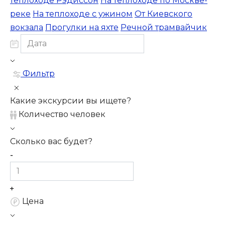
теплоходе Рэдиссон
На теплоходе по Москве-
реке
На теплоходе с ужином
От Киевского
вокзала
Прогулки на яхте
Речной трамвайчик
Фильтр
Какие экскурсии вы ищете?
Количество человек
Сколько вас будет?
Цена