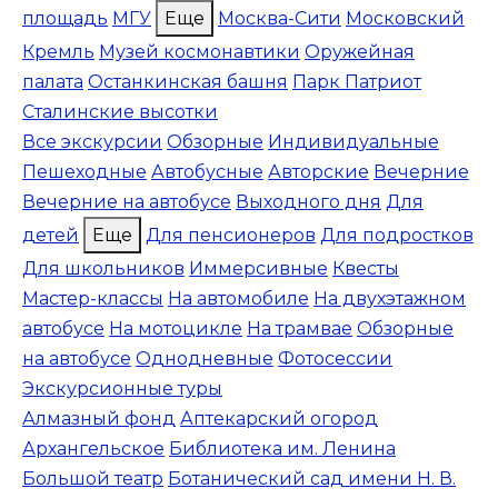
площадь
МГУ
Еще
Москва-Сити
Московский
Кремль
Музей космонавтики
Оружейная
палата
Останкинская башня
Парк Патриот
Сталинские высотки
Все экскурсии
Обзорные
Индивидуальные
Пешеходные
Автобусные
Авторские
Вечерние
Вечерние на автобусе
Выходного дня
Для
детей
Еще
Для пенсионеров
Для подростков
Для школьников
Иммерсивные
Квесты
Мастер-классы
На автомобиле
На двухэтажном
автобусе
На мотоцикле
На трамвае
Обзорные
на автобусе
Однодневные
Фотосессии
Экскурсионные туры
Алмазный фонд
Аптекарский огород
Архангельское
Библиотека им. Ленина
Большой театр
Ботанический сад имени Н. В.