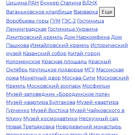
Цицина РАН
Бункер Сталина
ВДНХ
Ваганьковское кладбище
Варварка
Еще
Воробьевы горы
ГУМ
ГЭС-2
Гостиница
Ленинградская
Гостиница Украина
Дмитровский кремль
Дом Наркомфина
Дом
Пашкова
Измайловский кремль
Исторический
музей
Казанский собор
Китай-город
Коломенское
Красная площадь
Красный
Октябрь
Крутицкое подворье
МГУ
Масонская
ложа
Монетный двор
Москва-Сити
Московский
Кремль
Московский зоопарк
Мосфильм
Музей-заповедник «Бородинское поле»
Музей-квартира Булгакова
Музей-квартира
Гурченко
Музей Востока
Музей Чайковского в
Клину
Музей космонавтики
Нескучный сад
Новая Третьяковка
Новодевичий монастырь
Новодевичье кладбище
Новый Иерусалим