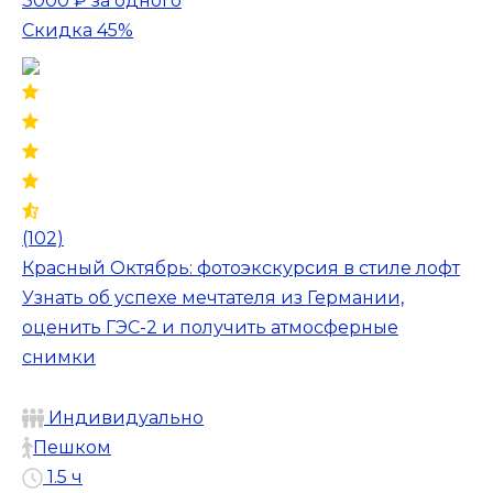
3000 ₽
за одного
Скидка 45%
(102)
Красный Октябрь: фотоэкскурсия в стиле лофт
Узнать об успехе мечтателя из Германии,
оценить ГЭС-2 и получить атмосферные
снимки
Индивидуально
Пешком
1.5 ч