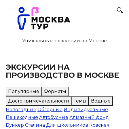
Перейти
к
содержанию
Уникальные экскурсии по Москве
ЭКСКУРСИИ НА
ПРОИЗВОДСТВО В МОСКВЕ
Популярные
Форматы
Достопримечательности
Темы
Водные
Новогодние
Обзорные
Индивидуальные
Пешеходные
Автобусные
Алмазный фонд
Бункер Сталина
Для школьников
Красная