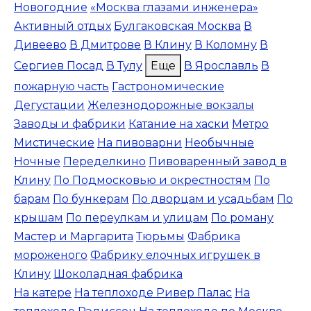
Новогодние
«Москва глазами инженера»
Активный отдых
Булгаковская Москва
В
Дивеево
В Дмитрове
В Клину
В Коломну
В
Сергиев Посад
В Тулу
Еще
В Ярославль
В
пожарную часть
Гастрономические
Дегустации
Железнодорожные вокзалы
Заводы и фабрики
Катание на хаски
Метро
Мистические
На пивоварни
Необычные
Ночные
Переделкино
Пивоваренный завод в
Клину
По Подмосковью и окрестностям
По
барам
По бункерам
По дворцам и усадьбам
По
крышам
По переулкам и улицам
По роману
Мастер и Маргарита
Тюрьмы
Фабрика
мороженого
Фабрику елочных игрушек в
Клину
Шоколадная фабрика
На катере
На теплоходе Ривер Палас
На