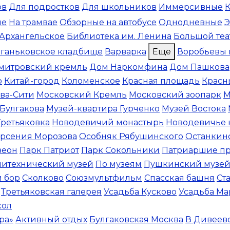
ов
Для подростков
Для школьников
Иммерсивные
К
ле
На трамвае
Обзорные на автобусе
Однодневные
Э
Архангельское
Библиотека им. Ленина
Большой теа
ганьковское кладбище
Варварка
Еще
Воробьевы 
митровский кремль
Дом Наркомфина
Дом Пашкова
р
Китай-город
Коломенское
Красная площадь
Красн
ва-Сити
Московский Кремль
Московский зоопарк
М
Булгакова
Музей-квартира Гурченко
Музей Востока
Третьяковка
Новодевичий монастырь
Новодевичье
рсения Морозова
Особняк Рябушинского
Останкин
зеон
Парк Патриот
Парк Сокольники
Патриаршие п
литехнический музей
По музеям
Пушкинский музе
 бор
Сколково
Союзмультфильм
Спасская башня
Ст
Третьяковская галерея
Усадьба Кусково
Усадьба М
кол
ра»
Активный отдых
Булгаковская Москва
В Дивеев