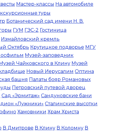
весты
Мастер-классы
На автомобиле
кскурсионные туры
тр
Ботанический сад имени Н. В.
горы
ГУМ
ГЭС-2
Гостиница
Измайловский кремль
ый Октябрь
Крутицкое подворье
МГУ
осфильм
Музей-заповедник
Музей Чайковского в Клину
Музей
 кладбище
Новый Иерусалим
Оптина
ская башня
Палаты бояр Романовых
руды
Петровский путевой дворец
й
Сад «Эрмитаж»
Сандуновские бани
адион «Лужники»
Сталинские высотки
арфино
Хамовники
Храм Христа
о
В Дмитрове
В Клину
В Коломну
В