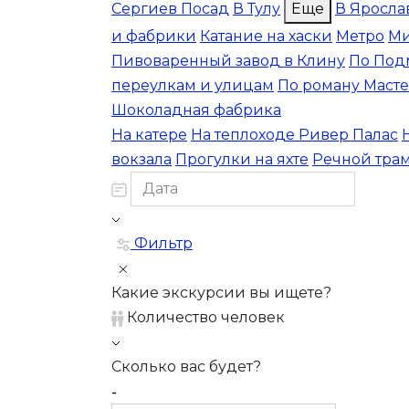
Сергиев Посад
В Тулу
Еще
В Яросла
и фабрики
Катание на хаски
Метро
Ми
Пивоваренный завод в Клину
По Под
переулкам и улицам
По роману Масте
Шоколадная фабрика
На катере
На теплоходе Ривер Палас
вокзала
Прогулки на яхте
Речной тра
Фильтр
Какие экскурсии вы ищете?
Количество человек
Сколько вас будет?