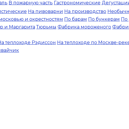
вль
В пожарную часть
Гастрономические
Дегустаци
стические
На пивоварни
На производство
Необыч
московью и окрестностям
По барам
По бункерам
По
р и Маргарита
Тюрьмы
Фабрика мороженого
Фабри
На теплоходе Рэдиссон
На теплоходе по Москве-рек
мвайчик