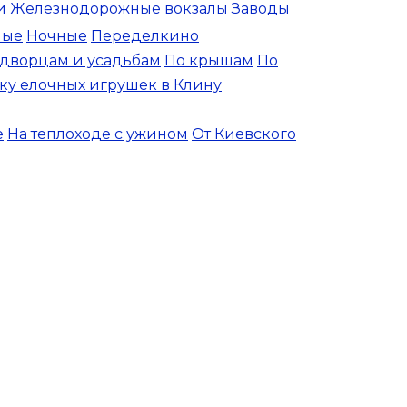
и
Железнодорожные вокзалы
Заводы
ные
Ночные
Переделкино
 дворцам и усадьбам
По крышам
По
ку елочных игрушек в Клину
е
На теплоходе с ужином
От Киевского