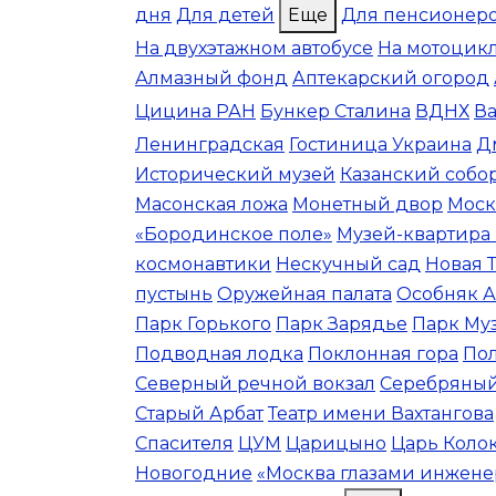
дня
Для детей
Еще
Для пенсионер
На двухэтажном автобусе
На мотоцик
Алмазный фонд
Аптекарский огород
Цицина РАН
Бункер Сталина
ВДНХ
Ва
Ленинградская
Гостиница Украина
Д
Исторический музей
Казанский собо
Масонская ложа
Монетный двор
Моск
«Бородинское поле»
Музей-квартира 
космонавтики
Нескучный сад
Новая 
пустынь
Оружейная палата
Особняк А
Парк Горького
Парк Зарядье
Парк Му
Подводная лодка
Поклонная гора
По
Северный речной вокзал
Серебряный
Старый Арбат
Театр имени Вахтангова
Спасителя
ЦУМ
Царицыно
Царь Коло
Новогодние
«Москва глазами инжене