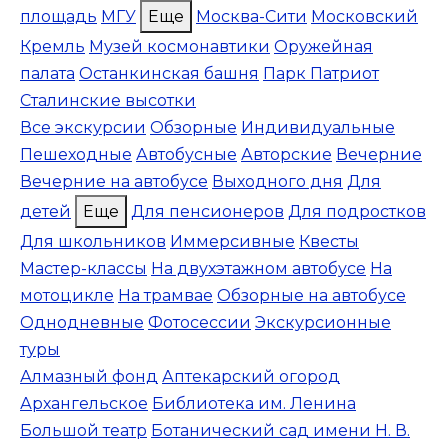
площадь
МГУ
Еще
Москва-Сити
Московский
Кремль
Музей космонавтики
Оружейная
палата
Останкинская башня
Парк Патриот
Сталинские высотки
Все экскурсии
Обзорные
Индивидуальные
Пешеходные
Автобусные
Авторские
Вечерние
Вечерние на автобусе
Выходного дня
Для
детей
Еще
Для пенсионеров
Для подростков
Для школьников
Иммерсивные
Квесты
Мастер-классы
На двухэтажном автобусе
На
мотоцикле
На трамвае
Обзорные на автобусе
Однодневные
Фотосессии
Экскурсионные
туры
Алмазный фонд
Аптекарский огород
Архангельское
Библиотека им. Ленина
Большой театр
Ботанический сад имени Н. В.