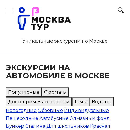
Перейти
к
содержанию
Уникальные экскурсии по Москве
ЭКСКУРСИИ НА
АВТОМОБИЛЕ В МОСКВЕ
Популярные
Форматы
Достопримечательности
Темы
Водные
Новогодние
Обзорные
Индивидуальные
Пешеходные
Автобусные
Алмазный фонд
Бункер Сталина
Для школьников
Красная