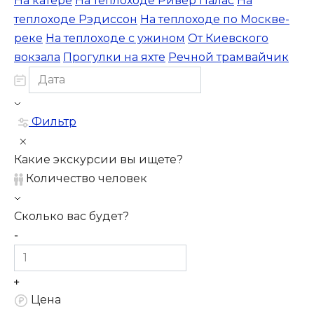
На катере
На теплоходе Ривер Палас
На
теплоходе Рэдиссон
На теплоходе по Москве-
реке
На теплоходе с ужином
От Киевского
вокзала
Прогулки на яхте
Речной трамвайчик
Фильтр
Какие экскурсии вы ищете?
Количество человек
Сколько вас будет?
Цена