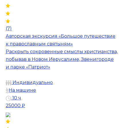
(7)
Авторская экскурсия «Большое путешествие
к православным святыням»
Раскрыть сокровенные смыслы христианства,
побывав в Новом Иерусалиме, Звенигороде
и парке «Патриот»
Индивидуально
На машине
10 ч
25000 ₽