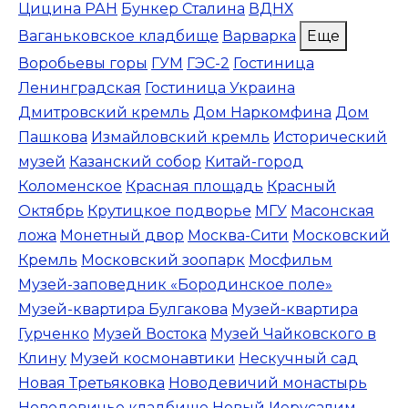
Цицина РАН
Бункер Сталина
ВДНХ
Ваганьковское кладбище
Варварка
Еще
Воробьевы горы
ГУМ
ГЭС-2
Гостиница
Ленинградская
Гостиница Украина
Дмитровский кремль
Дом Наркомфина
Дом
Пашкова
Измайловский кремль
Исторический
музей
Казанский собор
Китай-город
Коломенское
Красная площадь
Красный
Октябрь
Крутицкое подворье
МГУ
Масонская
ложа
Монетный двор
Москва-Сити
Московский
Кремль
Московский зоопарк
Мосфильм
Музей-заповедник «Бородинское поле»
Музей-квартира Булгакова
Музей-квартира
Гурченко
Музей Востока
Музей Чайковского в
Клину
Музей космонавтики
Нескучный сад
Новая Третьяковка
Новодевичий монастырь
Новодевичье кладбище
Новый Иерусалим