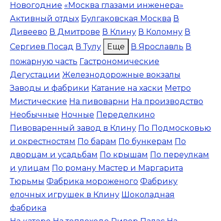
Новогодние
«Москва глазами инженера»
Активный отдых
Булгаковская Москва
В
Дивеево
В Дмитрове
В Клину
В Коломну
В
Сергиев Посад
В Тулу
Еще
В Ярославль
В
пожарную часть
Гастрономические
Дегустации
Железнодорожные вокзалы
Заводы и фабрики
Катание на хаски
Метро
Мистические
На пивоварни
На производство
Необычные
Ночные
Переделкино
Пивоваренный завод в Клину
По Подмосковью
и окрестностям
По барам
По бункерам
По
дворцам и усадьбам
По крышам
По переулкам
и улицам
По роману Мастер и Маргарита
Тюрьмы
Фабрика мороженого
Фабрику
елочных игрушек в Клину
Шоколадная
фабрика