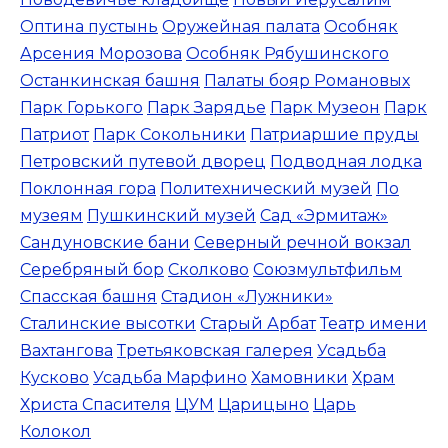
Оптина пустынь
Оружейная палата
Особняк
Арсения Морозова
Особняк Рябушинского
Останкинская башня
Палаты бояр Романовых
Парк Горького
Парк Зарядье
Парк Музеон
Парк
Патриот
Парк Сокольники
Патриаршие пруды
Петровский путевой дворец
Подводная лодка
Поклонная гора
Политехнический музей
По
музеям
Пушкинский музей
Сад «Эрмитаж»
Сандуновские бани
Северный речной вокзал
Серебряный бор
Сколково
Союзмультфильм
Спасская башня
Стадион «Лужники»
Сталинские высотки
Старый Арбат
Театр имени
Вахтангова
Третьяковская галерея
Усадьба
Кусково
Усадьба Марфино
Хамовники
Храм
Христа Спасителя
ЦУМ
Царицыно
Царь
Колокол