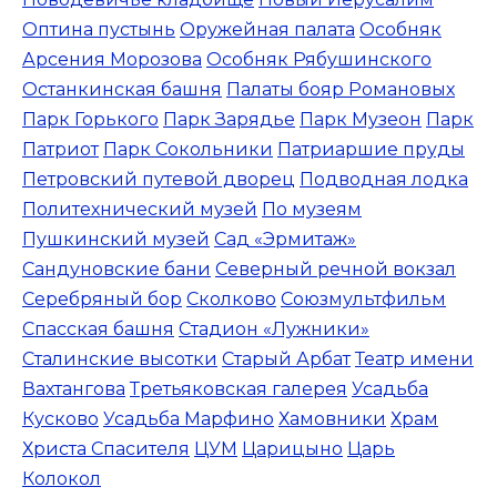
Оптина пустынь
Оружейная палата
Особняк
Арсения Морозова
Особняк Рябушинского
Останкинская башня
Палаты бояр Романовых
Парк Горького
Парк Зарядье
Парк Музеон
Парк
Патриот
Парк Сокольники
Патриаршие пруды
Петровский путевой дворец
Подводная лодка
Политехнический музей
По музеям
Пушкинский музей
Сад «Эрмитаж»
Сандуновские бани
Северный речной вокзал
Серебряный бор
Сколково
Союзмультфильм
Спасская башня
Стадион «Лужники»
Сталинские высотки
Старый Арбат
Театр имени
Вахтангова
Третьяковская галерея
Усадьба
Кусково
Усадьба Марфино
Хамовники
Храм
Христа Спасителя
ЦУМ
Царицыно
Царь
Колокол