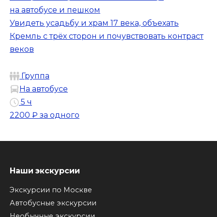
на автобусе и пешком
Увидеть усадьбу и храм 17 века, объехать
Кремль с трёх сторон и почувствовать контраст
веков
Группа
На автобусе
5 ч
2200 ₽
за одного
Наши экскурсии
Экскурсии по Москве
Автобусные экскурсии
Необычные экскурсии