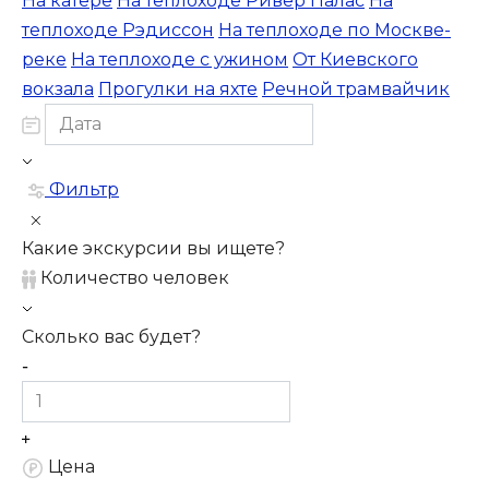
На катере
На теплоходе Ривер Палас
На
теплоходе Рэдиссон
На теплоходе по Москве-
реке
На теплоходе с ужином
От Киевского
вокзала
Прогулки на яхте
Речной трамвайчик
Фильтр
Какие экскурсии вы ищете?
Количество человек
Сколько вас будет?
Цена