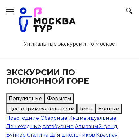
Перейти
к
содержанию
Уникальные экскурсии по Москве
ЭКСКУРСИИ ПО
ПОКЛОННОЙ ГОРЕ
Популярные
Форматы
Достопримечательности
Темы
Водные
Новогодние
Обзорные
Индивидуальные
Пешеходные
Автобусные
Алмазный фонд
Бункер Сталина
Для школьников
Красная