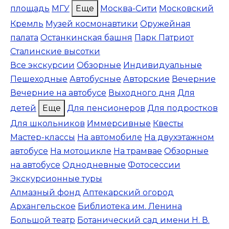
площадь
МГУ
Еще
Москва-Сити
Московский
Кремль
Музей космонавтики
Оружейная
палата
Останкинская башня
Парк Патриот
Сталинские высотки
Все экскурсии
Обзорные
Индивидуальные
Пешеходные
Автобусные
Авторские
Вечерние
Вечерние на автобусе
Выходного дня
Для
детей
Еще
Для пенсионеров
Для подростков
Для школьников
Иммерсивные
Квесты
Мастер-классы
На автомобиле
На двухэтажном
автобусе
На мотоцикле
На трамвае
Обзорные
на автобусе
Однодневные
Фотосессии
Экскурсионные туры
Алмазный фонд
Аптекарский огород
Архангельское
Библиотека им. Ленина
Большой театр
Ботанический сад имени Н. В.