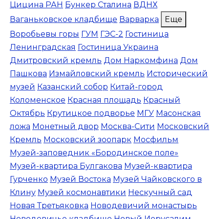
Цицина РАН
Бункер Сталина
ВДНХ
Ваганьковское кладбище
Варварка
Еще
Воробьевы горы
ГУМ
ГЭС-2
Гостиница
Ленинградская
Гостиница Украина
Дмитровский кремль
Дом Наркомфина
Дом
Пашкова
Измайловский кремль
Исторический
музей
Казанский собор
Китай-город
Коломенское
Красная площадь
Красный
Октябрь
Крутицкое подворье
МГУ
Масонская
ложа
Монетный двор
Москва-Сити
Московский
Кремль
Московский зоопарк
Мосфильм
Музей-заповедник «Бородинское поле»
Музей-квартира Булгакова
Музей-квартира
Гурченко
Музей Востока
Музей Чайковского в
Клину
Музей космонавтики
Нескучный сад
Новая Третьяковка
Новодевичий монастырь
Новодевичье кладбище
Новый Иерусалим