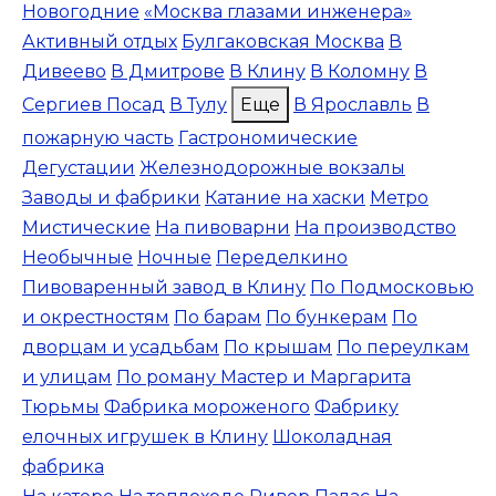
Новогодние
«Москва глазами инженера»
Активный отдых
Булгаковская Москва
В
Дивеево
В Дмитрове
В Клину
В Коломну
В
Сергиев Посад
В Тулу
Еще
В Ярославль
В
пожарную часть
Гастрономические
Дегустации
Железнодорожные вокзалы
Заводы и фабрики
Катание на хаски
Метро
Мистические
На пивоварни
На производство
Необычные
Ночные
Переделкино
Пивоваренный завод в Клину
По Подмосковью
и окрестностям
По барам
По бункерам
По
дворцам и усадьбам
По крышам
По переулкам
и улицам
По роману Мастер и Маргарита
Тюрьмы
Фабрика мороженого
Фабрику
елочных игрушек в Клину
Шоколадная
фабрика