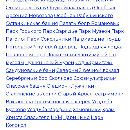
Оптина пустынь
Оружейная палата
Особняк
Арсения Морозова
Особняк Рябушинского
Останкинская башня
Палаты бояр Романовых
Парк Горького
Парк Зарядье
Парк Музеон
Парк
Патриот
Парк Сокольники
Патриаршие пруды
Петровский путевой дворец
Подводная лодка
Поклонная гора
Политехнический музей
По
музеям
Пушкинский музей
Сад «Эрмитаж»
Сандуновские бани
Северный речной вокзал
Серебряный бор
Сколково
Союзмультфильм
Спасская башня
Стадион «Лужники»
Сталинские высотки
Старый Арбат
Театр имени
Вахтангова
Третьяковская галерея
Усадьба
Кусково
Усадьба Марфино
Хамовники
Храм
Христа Спасителя
ЦУМ
Царицыно
Царь
Колокол