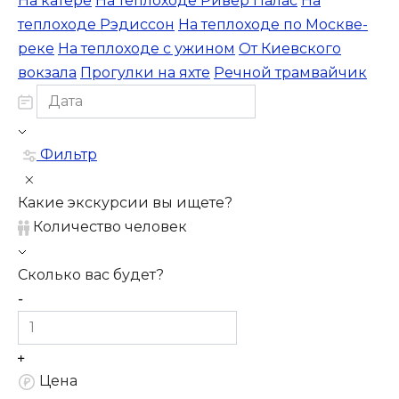
На катере
На теплоходе Ривер Палас
На
теплоходе Рэдиссон
На теплоходе по Москве-
реке
На теплоходе с ужином
От Киевского
вокзала
Прогулки на яхте
Речной трамвайчик
Фильтр
Какие экскурсии вы ищете?
Количество человек
Сколько вас будет?
Цена