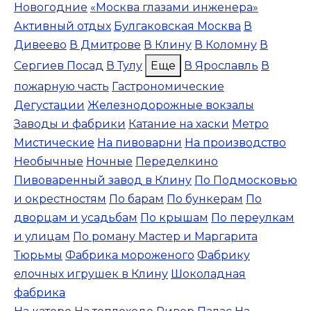
Новогодние
«Москва глазами инженера»
Активный отдых
Булгаковская Москва
В
Дивеево
В Дмитрове
В Клину
В Коломну
В
Сергиев Посад
В Тулу
Еще
В Ярославль
В
пожарную часть
Гастрономические
Дегустации
Железнодорожные вокзалы
Заводы и фабрики
Катание на хаски
Метро
Мистические
На пивоварни
На производство
Необычные
Ночные
Переделкино
Пивоваренный завод в Клину
По Подмосковью
и окрестностям
По барам
По бункерам
По
дворцам и усадьбам
По крышам
По переулкам
и улицам
По роману Мастер и Маргарита
Тюрьмы
Фабрика мороженого
Фабрику
елочных игрушек в Клину
Шоколадная
фабрика