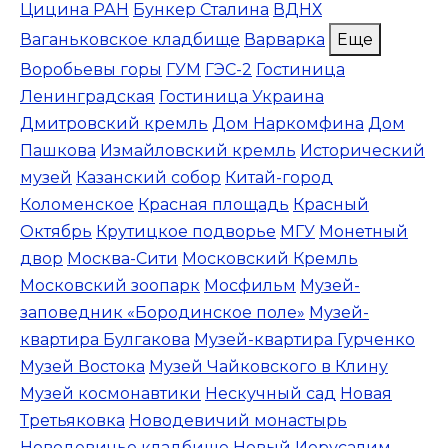
Цицина РАН
Бункер Сталина
ВДНХ
Ваганьковское кладбище
Варварка
Еще
Воробьевы горы
ГУМ
ГЭС-2
Гостиница
Ленинградская
Гостиница Украина
Дмитровский кремль
Дом Наркомфина
Дом
Пашкова
Измайловский кремль
Исторический
музей
Казанский собор
Китай-город
Коломенское
Красная площадь
Красный
Октябрь
Крутицкое подворье
МГУ
Монетный
двор
Москва-Сити
Московский Кремль
Московский зоопарк
Мосфильм
Музей-
заповедник «Бородинское поле»
Музей-
квартира Булгакова
Музей-квартира Гурченко
Музей Востока
Музей Чайковского в Клину
Музей космонавтики
Нескучный сад
Новая
Третьяковка
Новодевичий монастырь
Новодевичье кладбище
Новый Иерусалим