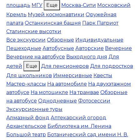
площадь
МГУ
Еще
Москва-Сити
Московский
Кремль
Музей космонавтики
Оружейная
палата
Останкинская башня
Парк Патриот
Сталинские высотки
Все экскурсии
Обзорные
Индивидуальные
Пешеходные
Автобусные
Авторские
Вечерние
Вечерние на автобусе
Выходного дня
Для
детей
Еще
Для пенсионеров
Для подростков
Для школьников
Иммерсивные
Квесты
Мастер-классы
На автомобиле
На двухэтажном
автобусе
На мотоцикле
На трамвае
Обзорные
на автобусе
Однодневные
Фотосессии
Экскурсионные туры
Алмазный фонд
Аптекарский огород
Архангельское
Библиотека им. Ленина
Большой театр
Ботанический сад имени Н. В.