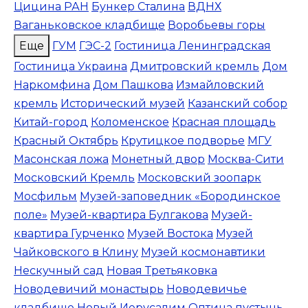
Цицина РАН
Бункер Сталина
ВДНХ
Ваганьковское кладбище
Воробьевы горы
Еще
ГУМ
ГЭС-2
Гостиница Ленинградская
Гостиница Украина
Дмитровский кремль
Дом
Наркомфина
Дом Пашкова
Измайловский
кремль
Исторический музей
Казанский собор
Китай-город
Коломенское
Красная площадь
Красный Октябрь
Крутицкое подворье
МГУ
Масонская ложа
Монетный двор
Москва-Сити
Московский Кремль
Московский зоопарк
Мосфильм
Музей-заповедник «Бородинское
поле»
Музей-квартира Булгакова
Музей-
квартира Гурченко
Музей Востока
Музей
Чайковского в Клину
Музей космонавтики
Нескучный сад
Новая Третьяковка
Новодевичий монастырь
Новодевичье
кладбище
Новый Иерусалим
Оптина пустынь