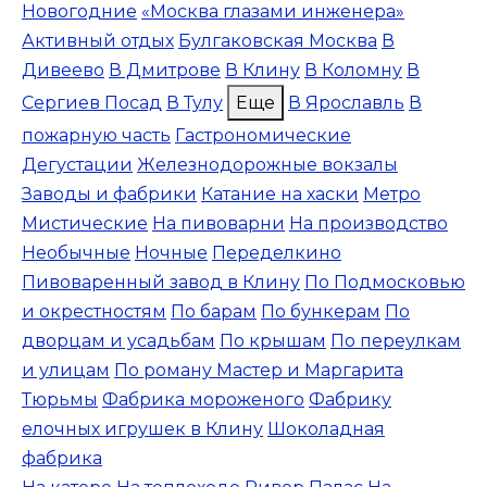
Новогодние
«Москва глазами инженера»
Активный отдых
Булгаковская Москва
В
Дивеево
В Дмитрове
В Клину
В Коломну
В
Сергиев Посад
В Тулу
Еще
В Ярославль
В
пожарную часть
Гастрономические
Дегустации
Железнодорожные вокзалы
Заводы и фабрики
Катание на хаски
Метро
Мистические
На пивоварни
На производство
Необычные
Ночные
Переделкино
Пивоваренный завод в Клину
По Подмосковью
и окрестностям
По барам
По бункерам
По
дворцам и усадьбам
По крышам
По переулкам
и улицам
По роману Мастер и Маргарита
Тюрьмы
Фабрика мороженого
Фабрику
елочных игрушек в Клину
Шоколадная
фабрика