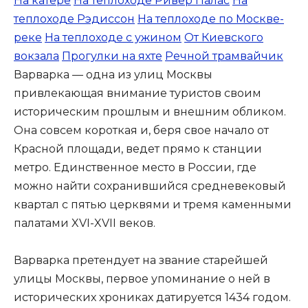
На катере
На теплоходе Ривер Палас
На
теплоходе Рэдиссон
На теплоходе по Москве-
реке
На теплоходе с ужином
От Киевского
вокзала
Прогулки на яхте
Речной трамвайчик
Варварка — одна из улиц Москвы
привлекающая внимание туристов своим
историческим прошлым и внешним обликом.
Она совсем короткая и, беря свое начало от
Красной площади, ведет прямо к станции
метро. Единственное место в России, где
можно найти сохранившийся средневековый
квартал с пятью церквями и тремя каменными
палатами XVI-XVII веков.
Варварка претендует на звание старейшей
улицы Москвы, первое упоминание о ней в
исторических хрониках датируется 1434 годом.