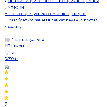
Династия Абрикосовых — история конфетной
империи
Узнать секрет успеха семьи кондитеров
и разобраться, зачем в пачках печенья прятали
мозаику
Индивидуально
Пешком
1.5 ч
5650 ₽
(1)