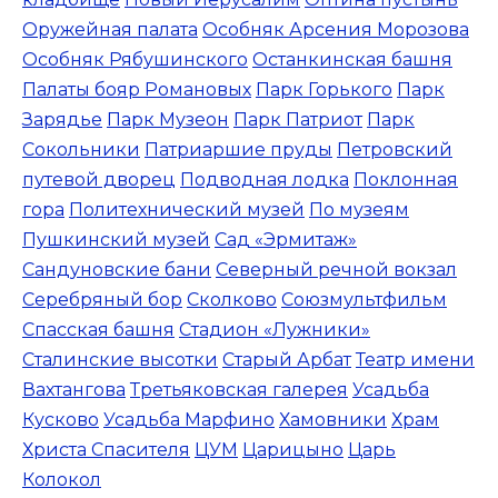
Оружейная палата
Особняк Арсения Морозова
Особняк Рябушинского
Останкинская башня
Палаты бояр Романовых
Парк Горького
Парк
Зарядье
Парк Музеон
Парк Патриот
Парк
Сокольники
Патриаршие пруды
Петровский
путевой дворец
Подводная лодка
Поклонная
гора
Политехнический музей
По музеям
Пушкинский музей
Сад «Эрмитаж»
Сандуновские бани
Северный речной вокзал
Серебряный бор
Сколково
Союзмультфильм
Спасская башня
Стадион «Лужники»
Сталинские высотки
Старый Арбат
Театр имени
Вахтангова
Третьяковская галерея
Усадьба
Кусково
Усадьба Марфино
Хамовники
Храм
Христа Спасителя
ЦУМ
Царицыно
Царь
Колокол