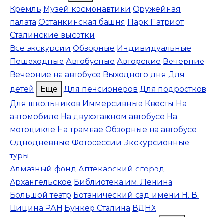
Кремль
Музей космонавтики
Оружейная
палата
Останкинская башня
Парк Патриот
Сталинские высотки
Все экскурсии
Обзорные
Индивидуальные
Пешеходные
Автобусные
Авторские
Вечерние
Вечерние на автобусе
Выходного дня
Для
детей
Еще
Для пенсионеров
Для подростков
Для школьников
Иммерсивные
Квесты
На
автомобиле
На двухэтажном автобусе
На
мотоцикле
На трамвае
Обзорные на автобусе
Однодневные
Фотосессии
Экскурсионные
туры
Алмазный фонд
Аптекарский огород
Архангельское
Библиотека им. Ленина
Большой театр
Ботанический сад имени Н. В.
Цицина РАН
Бункер Сталина
ВДНХ