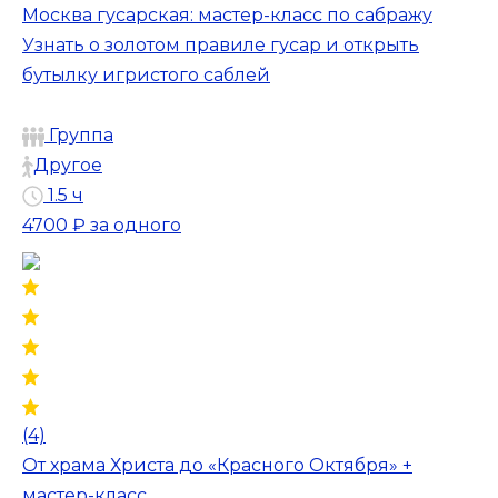
Москва гусарская: мастер-класс по сабражу
Узнать о золотом правиле гусар и открыть
бутылку игристого саблей
Группа
Другое
1.5 ч
4700 ₽
за одного
(4)
От храма Христа до «Красного Октября» +
мастер-класс