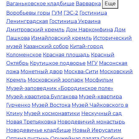
Ваганьковское кладбище
Варварка
Еще
Воробьевы горы
ГУМ
ГЭС-2
Гостиница
Ленинградская
Гостиница Украина
Дмитровский кремль
Дом Наркомфина
Дом
Пашкова
Измайловский кремль
Исторический
музей
Казанский собор
Китай-город
Коломенское
Красная площадь
Красный
Октябрь
Крутицкое подворье
МГУ
Масонская
ложа
Монетный двор
Москва-Сити
Московский
Кремль
Московский зоопарк
Мосфильм
Музей-заповедник «Бородинское поле»
Музей-квартира Булгакова
Музей-квартира
Гурченко
Музей Востока
Музей Чайковского в
Клину
Музей космонавтики
Нескучный сад
Новая Третьяковка
Новодевичий монастырь
Новодевичье кладбище
Новый Иерусалим
Оптина пустынь
Оружейная палата
Особняк