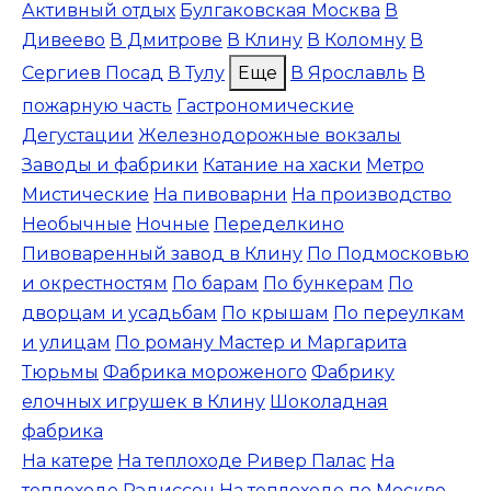
Активный отдых
Булгаковская Москва
В
Дивеево
В Дмитрове
В Клину
В Коломну
В
Сергиев Посад
В Тулу
Еще
В Ярославль
В
пожарную часть
Гастрономические
Дегустации
Железнодорожные вокзалы
Заводы и фабрики
Катание на хаски
Метро
Мистические
На пивоварни
На производство
Необычные
Ночные
Переделкино
Пивоваренный завод в Клину
По Подмосковью
и окрестностям
По барам
По бункерам
По
дворцам и усадьбам
По крышам
По переулкам
и улицам
По роману Мастер и Маргарита
Тюрьмы
Фабрика мороженого
Фабрику
елочных игрушек в Клину
Шоколадная
фабрика
На катере
На теплоходе Ривер Палас
На
теплоходе Рэдиссон
На теплоходе по Москве-