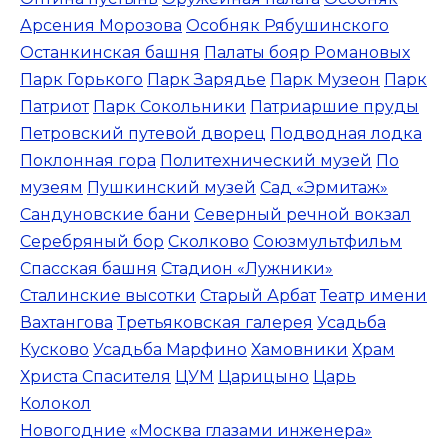
Арсения Морозова
Особняк Рябушинского
Останкинская башня
Палаты бояр Романовых
Парк Горького
Парк Зарядье
Парк Музеон
Парк
Патриот
Парк Сокольники
Патриаршие пруды
Петровский путевой дворец
Подводная лодка
Поклонная гора
Политехнический музей
По
музеям
Пушкинский музей
Сад «Эрмитаж»
Сандуновские бани
Северный речной вокзал
Серебряный бор
Сколково
Союзмультфильм
Спасская башня
Стадион «Лужники»
Сталинские высотки
Старый Арбат
Театр имени
Вахтангова
Третьяковская галерея
Усадьба
Кусково
Усадьба Марфино
Хамовники
Храм
Христа Спасителя
ЦУМ
Царицыно
Царь
Колокол
Новогодние
«Москва глазами инженера»