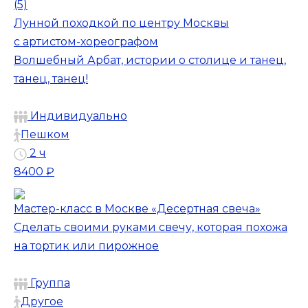
(5)
Лунной походкой по центру Москвы
с артистом-хореографом
Волшебный Арбат, истории о столице и танец,
танец, танец!
Индивидуально
Пешком
2 ч
8400 ₽
Мастер-класс в Москве «Десертная свеча»
Сделать своими руками свечу, которая похожа
на тортик или пирожное
Группа
Другое