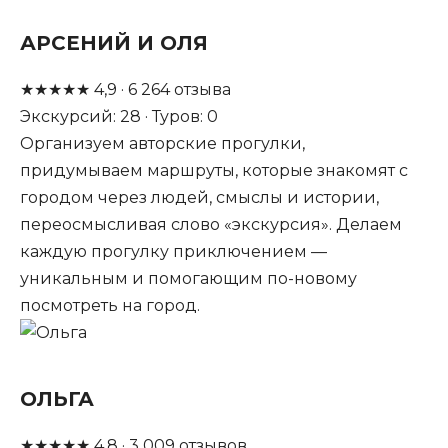
АРСЕНИЙ И ОЛЯ
★
★
★
★
★
4,9
·
6 264
отзыва
Экскурсий: 28 · Туров: 0
Организуем авторские прогулки,
придумываем маршруты, которые знакомят с
городом через людей, смыслы и истории,
переосмысливая слово «экскурсия». Делаем
каждую прогулку приключением —
уникальным и помогающим по-новому
посмотреть на город.
ОЛЬГА
★
★
★
★
★
4,8
·
3 009
отзывов