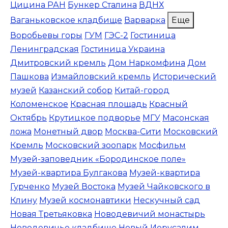
Цицина РАН
Бункер Сталина
ВДНХ
Ваганьковское кладбище
Варварка
Еще
Воробьевы горы
ГУМ
ГЭС-2
Гостиница
Ленинградская
Гостиница Украина
Дмитровский кремль
Дом Наркомфина
Дом
Пашкова
Измайловский кремль
Исторический
музей
Казанский собор
Китай-город
Коломенское
Красная площадь
Красный
Октябрь
Крутицкое подворье
МГУ
Масонская
ложа
Монетный двор
Москва-Сити
Московский
Кремль
Московский зоопарк
Мосфильм
Музей-заповедник «Бородинское поле»
Музей-квартира Булгакова
Музей-квартира
Гурченко
Музей Востока
Музей Чайковского в
Клину
Музей космонавтики
Нескучный сад
Новая Третьяковка
Новодевичий монастырь
Новодевичье кладбище
Новый Иерусалим