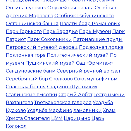
Оптина пустынь
Оружейная палата
Особняк
Арсения Морозова
Особняк Рябушинского
Останкинская башня
Палаты бояр Романовых
Парк Горького
Парк Зарядье
Парк Музеон
Парк
Патриот
Парк Сокольники
Патриаршие пруды
Петровский путевой дворец
Подводная лодка
Поклонная гора
Политехнический музей
По
музеям
Пушкинский музей
Сад «Эрмитаж»
Сандуновские бани
Северный речной вокзал
Серебряный бор
Сколково
Союзмультфильм
Спасская башня
Стадион «Лужники»
Сталинские высотки
Старый Арбат
Театр имени
Вахтангова
Третьяковская галерея
Усадьба
Кусково
Усадьба Марфино
Хамовники
Храм
Христа Спасителя
ЦУМ
Царицыно
Царь
Колокол