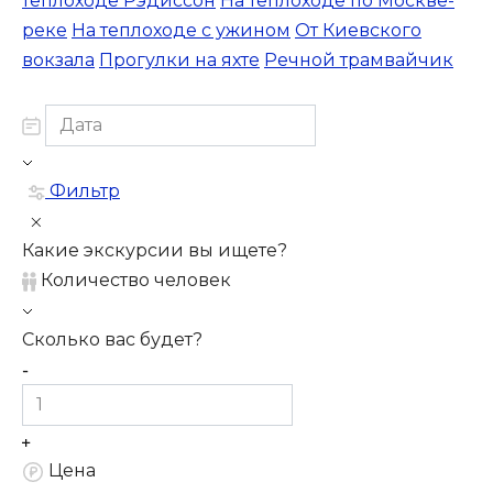
теплоходе Рэдиссон
На теплоходе по Москве-
реке
На теплоходе с ужином
От Киевского
вокзала
Прогулки на яхте
Речной трамвайчик
Фильтр
Какие экскурсии вы ищете?
Количество человек
Сколько вас будет?
Цена