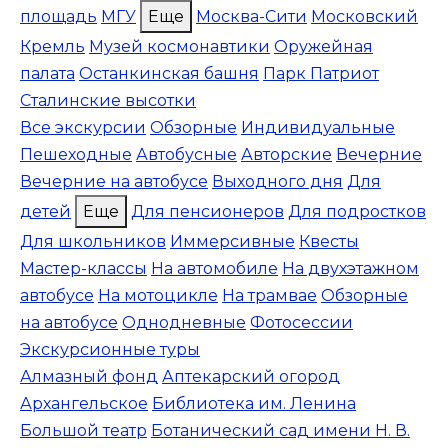
площадь
МГУ
Еще
Москва-Сити
Московский
Кремль
Музей космонавтики
Оружейная
палата
Останкинская башня
Парк Патриот
Сталинские высотки
Все экскурсии
Обзорные
Индивидуальные
Пешеходные
Автобусные
Авторские
Вечерние
Вечерние на автобусе
Выходного дня
Для
детей
Еще
Для пенсионеров
Для подростков
Для школьников
Иммерсивные
Квесты
Мастер-классы
На автомобиле
На двухэтажном
автобусе
На мотоцикле
На трамвае
Обзорные
на автобусе
Однодневные
Фотосессии
Экскурсионные туры
Алмазный фонд
Аптекарский огород
Архангельское
Библиотека им. Ленина
Большой театр
Ботанический сад имени Н. В.