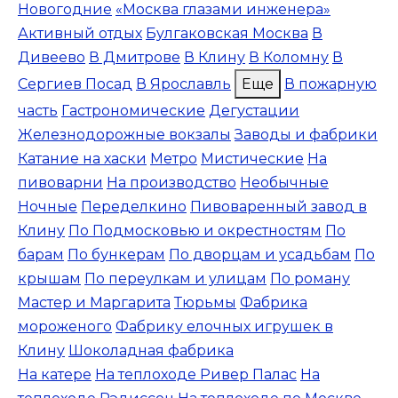
Новогодние
«Москва глазами инженера»
Активный отдых
Булгаковская Москва
В
Дивеево
В Дмитрове
В Клину
В Коломну
В
Сергиев Посад
В Ярославль
Еще
В пожарную
часть
Гастрономические
Дегустации
Железнодорожные вокзалы
Заводы и фабрики
Катание на хаски
Метро
Мистические
На
пивоварни
На производство
Необычные
Ночные
Переделкино
Пивоваренный завод в
Клину
По Подмосковью и окрестностям
По
барам
По бункерам
По дворцам и усадьбам
По
крышам
По переулкам и улицам
По роману
Мастер и Маргарита
Тюрьмы
Фабрика
мороженого
Фабрику елочных игрушек в
Клину
Шоколадная фабрика
На катере
На теплоходе Ривер Палас
На