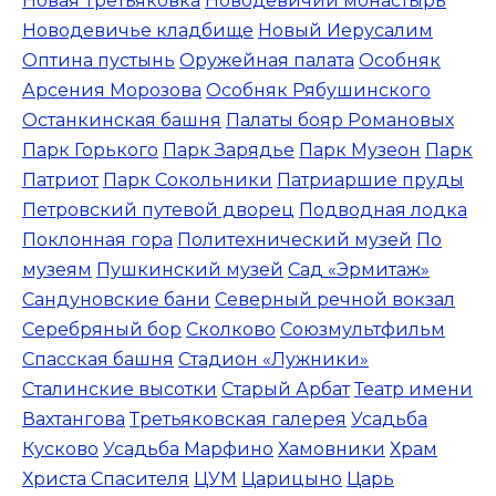
Новая Третьяковка
Новодевичий монастырь
Новодевичье кладбище
Новый Иерусалим
Оптина пустынь
Оружейная палата
Особняк
Арсения Морозова
Особняк Рябушинского
Останкинская башня
Палаты бояр Романовых
Парк Горького
Парк Зарядье
Парк Музеон
Парк
Патриот
Парк Сокольники
Патриаршие пруды
Петровский путевой дворец
Подводная лодка
Поклонная гора
Политехнический музей
По
музеям
Пушкинский музей
Сад «Эрмитаж»
Сандуновские бани
Северный речной вокзал
Серебряный бор
Сколково
Союзмультфильм
Спасская башня
Стадион «Лужники»
Сталинские высотки
Старый Арбат
Театр имени
Вахтангова
Третьяковская галерея
Усадьба
Кусково
Усадьба Марфино
Хамовники
Храм
Христа Спасителя
ЦУМ
Царицыно
Царь