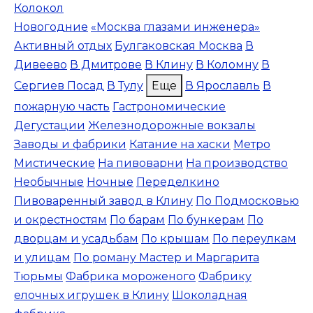
Колокол
Новогодние
«Москва глазами инженера»
Активный отдых
Булгаковская Москва
В
Дивеево
В Дмитрове
В Клину
В Коломну
В
Сергиев Посад
В Тулу
Еще
В Ярославль
В
пожарную часть
Гастрономические
Дегустации
Железнодорожные вокзалы
Заводы и фабрики
Катание на хаски
Метро
Мистические
На пивоварни
На производство
Необычные
Ночные
Переделкино
Пивоваренный завод в Клину
По Подмосковью
и окрестностям
По барам
По бункерам
По
дворцам и усадьбам
По крышам
По переулкам
и улицам
По роману Мастер и Маргарита
Тюрьмы
Фабрика мороженого
Фабрику
елочных игрушек в Клину
Шоколадная