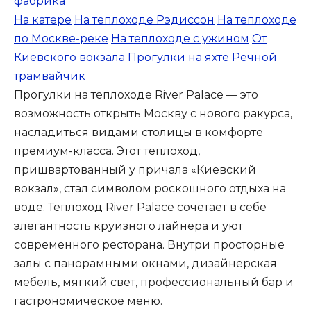
фабрика
На катере
На теплоходе Рэдиссон
На теплоходе
по Москве-реке
На теплоходе с ужином
От
Киевского вокзала
Прогулки на яхте
Речной
трамвайчик
Прогулки на теплоходе River Palace — это
возможность открыть Москву с нового ракурса,
насладиться видами столицы в комфорте
премиум-класса. Этот теплоход,
пришвартованный у причала «Киевский
вокзал», стал символом роскошного отдыха на
воде. Теплоход River Palace сочетает в себе
элегантность круизного лайнера и уют
современного ресторана. Внутри просторные
залы с панорамными окнами, дизайнерская
мебель, мягкий свет, профессиональный бар и
гастрономическое меню.