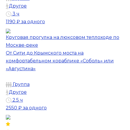
Другое
3 ч
1190 ₽
за одного
Круговая прогулка на люксовом теплоходе по
Москве-реке
От Сити до Крымского моста на
комфортабельном кораблике «Соболь» или
«Августина»
Группа
Другое
2.5 ч
2550 ₽
за одного