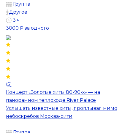
Группа
Другое
3 ч
3000 ₽
за одного
(5)
Концерт «Золотые хиты 80-90-х» — на
панорамном теплоходе River Palace
Услышать известные хиты, проплывая мимо
небоскрёбов Москва-сити
Группа