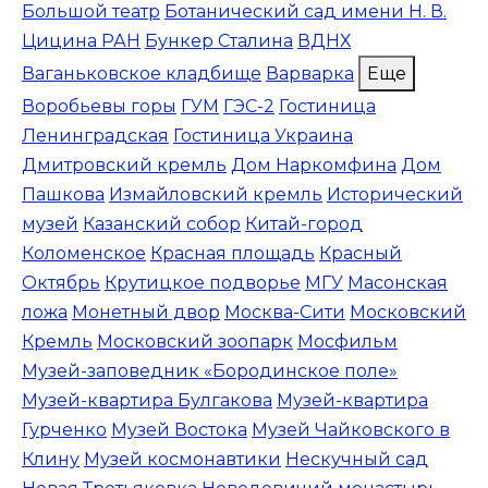
Большой театр
Ботанический сад имени Н. В.
Цицина РАН
Бункер Сталина
ВДНХ
Ваганьковское кладбище
Варварка
Еще
Воробьевы горы
ГУМ
ГЭС-2
Гостиница
Ленинградская
Гостиница Украина
Дмитровский кремль
Дом Наркомфина
Дом
Пашкова
Измайловский кремль
Исторический
музей
Казанский собор
Китай-город
Коломенское
Красная площадь
Красный
Октябрь
Крутицкое подворье
МГУ
Масонская
ложа
Монетный двор
Москва-Сити
Московский
Кремль
Московский зоопарк
Мосфильм
Музей-заповедник «Бородинское поле»
Музей-квартира Булгакова
Музей-квартира
Гурченко
Музей Востока
Музей Чайковского в
Клину
Музей космонавтики
Нескучный сад