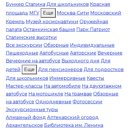
Бункер Сталина
Для школьников
Красная
площадь
МГУ
Еще
Москва-Сити
Московский
Кремль
Музей космонавтики
Оружейная
палата
Останкинская башня
Парк Патриот
Сталинские высотки
Все экскурсии
Обзорные
Индивидуальные
Пешеходные
Автобусные
Авторские
Вечерние
Вечерние на автобусе
Выходного дня
Для
детей
Еще
Для пенсионеров
Для подростков
Для школьников
Иммерсивные
Квесты
Мастер-классы
На автомобиле
На двухэтажном
автобусе
На мотоцикле
На трамвае
Обзорные
на автобусе
Однодневные
Фотосессии
Экскурсионные туры
Алмазный фонд
Аптекарский огород
Архангельское
Библиотека им. Ленина