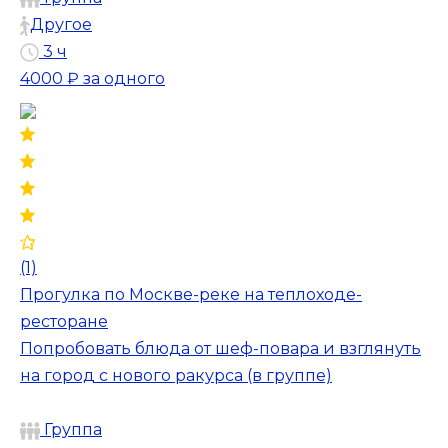
Другое
3 ч
4000 ₽
за одного
(1)
Прогулка по Москве-реке на теплоходе-
ресторане
Попробовать блюда от шеф-повара и взглянуть
на город с нового ракурса (в группе)
Группа